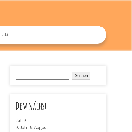
 Süd
takt
Suchen
Suchen
Demnächst
Juli
9
9. Juli
-
9. August