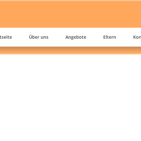
SÜDCLUB
Freizeiteinrichtung für Kinder und Jugendliche in Fürstenwalde
tseite
Über uns
Angebote
Eltern
Kon