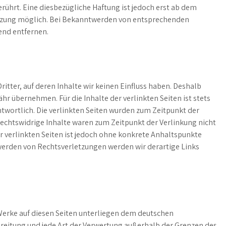
ührt. Eine diesbezügliche Haftung ist jedoch erst ab dem
etzung möglich. Bei Bekanntwerden von entsprechenden
end entfernen.
itter, auf deren Inhalte wir keinen Einfluss haben. Deshalb
hr übernehmen. Für die Inhalte der verlinkten Seiten ist stets
ntwortlich. Die verlinkten Seiten wurden zum Zeitpunkt der
echtswidrige Inhalte waren zum Zeitpunkt der Verlinkung nicht
r verlinkten Seiten ist jedoch ohne konkrete Anhaltspunkte
werden von Rechtsverletzungen werden wir derartige Links
 Werke auf diesen Seiten unterliegen dem deutschen
breitung und jede Art der Verwertung außerhalb der Grenzen des